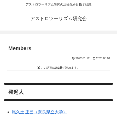
アストロツーリズム研究の活性化を目指す組織
アストロツーリズム研究会
Members
2022.01.12
2026.08.04
この記事は
約1分
で読めます。
発起人
尾久土 正己（奈良県立大学）