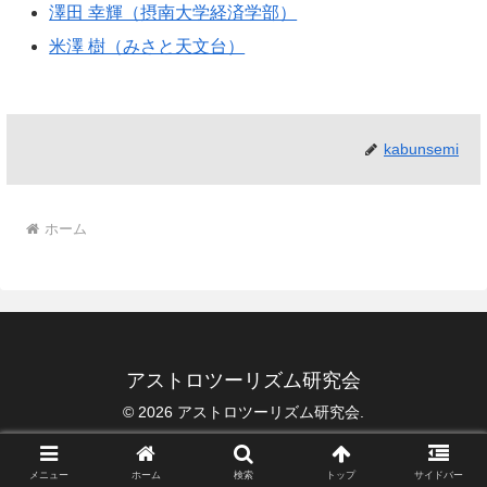
澤田 幸輝（摂南大学経済学部）
米澤 樹（みさと天文台）
kabunsemi
ホーム
アストロツーリズム研究会
© 2026 アストロツーリズム研究会.
メニュー
ホーム
検索
トップ
サイドバー