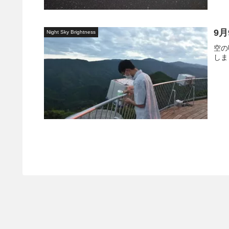
9
Night Sky Brightness
空の
しま