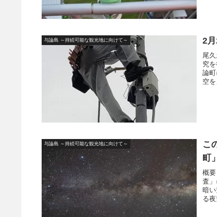
2
与論島 ～持続可能な観光地に向けて～
尾久
究を
論町
空を
こ
与論島 ～持続可能な観光地に向けて～
町
概要
査」
暗い
る夜空