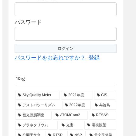
パスワード
パスワードをお忘れですか？
登録
Tag
Sky Quality Meter
2021年度
GIS
アストロツーリズム
2022年度
与論島
観光動態調査
ATOMCam2
RESAS
プラネタリウム
光害
電視観望
公開天文台
RTSP
NSP
天文民俗学