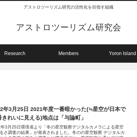
アストロツーリズム研究の活性化を目指す組織
アストロツーリズム研究会
Research
Members
Yoron Island
22年3月25日 2021年度一番暗かった(≒星空が日本で
番きれいに見える)地点は「与論町」
22年3月25日環境省より「冬の星空観察デジタルカメラによる星空
るさ調査の結果」が発表されました。冬のの星空観察 デジタルカ