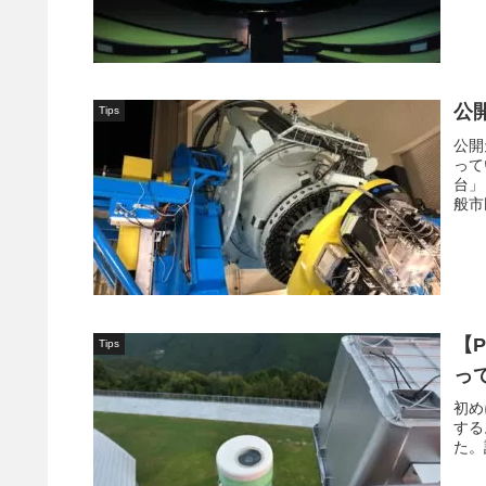
公
Tips
公開
って
台」
般市
【P
Tips
っ
初め
する
た。