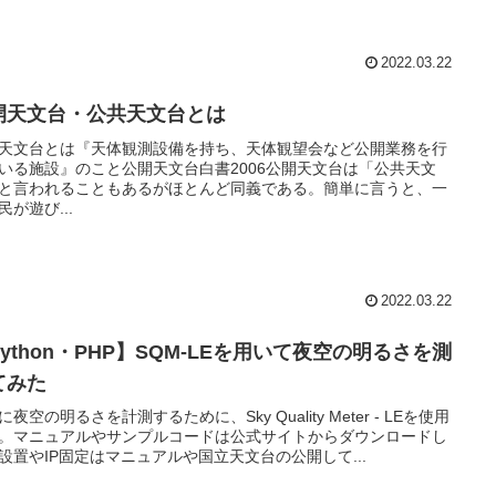
2022.03.22
開天文台・公共天文台とは
天文台とは『天体観測設備を持ち、天体観望会など公開業務を行
いる施設』のこと公開天文台白書2006公開天文台は「公共天文
と言われることもあるがほとんど同義である。簡単に言うと、一
民が遊び...
2022.03.22
ython・PHP】SQM-LEを用いて夜空の明るさを測
てみた
に夜空の明るさを計測するために、Sky Quality Meter - LEを使用
。マニュアルやサンプルコードは公式サイトからダウンロードし
設置やIP固定はマニュアルや国立天文台の公開して...