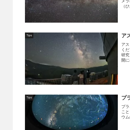
メラ
（ひか
ア
Tips
アス
くだ
研究
開に
プ
Tips
プラ
こと
ウム