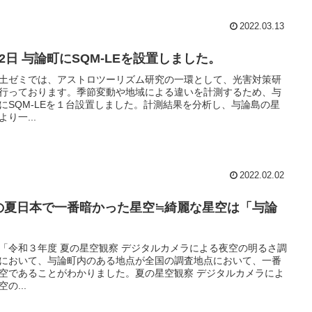
2022.03.13
月2日 与論町にSQM-LEを設置しました。
土ゼミでは、アストロツーリズム研究の一環として、光害対策研
行っております。季節変動や地域による違いを計測するため、与
にSQM-LEを１台設置しました。計測結果を分析し、与論島の星
より一...
2022.02.02
の夏日本で一番暗かった星空≒綺麗な星空は「与論
」
「令和３年度 夏の星空観察 デジタルカメラによる夜空の明るさ調
において、与論町内のある地点が全国の調査地点において、一番
空であることがわかりました。夏の星空観察 デジタルカメラによ
の...