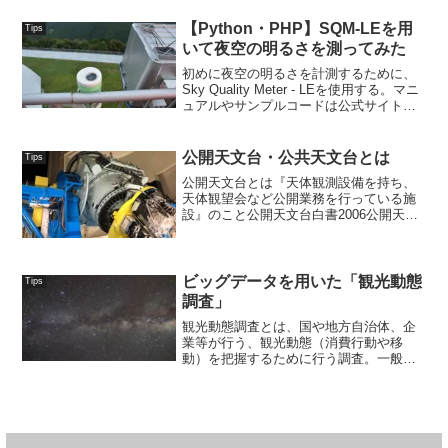
め、使いにくい。OpenTripPlanner使用は
難しそ...
【Python・PHP】SQM-LEを用
Tips
いて夜空の明るさを測ってみた
初めに夜空の明るさを計測するために、
Sky Quality Meter - LEを使用する。マニ
ュアルやサンプルコードは公式サイトか
らダウンロードした。設置やIP固定はマ
ニュアルや国立天文台の公開している
PDFを参照すること。SQM-LEと...
公開天文台・公共天文台とは
Tips
公開天文台とは『天体観測設備を持ち、
天体観望会など公開業務を行っている施
設』のこと公開天文台白書2006公開天文
台は「公共天文台」と言われることもあ
るがほとんど同義である。簡単に言う
と、一般市民が遊びに行け、「星空を楽
しむ」「望遠鏡を覗く」...
ビッグデータを用いた「観光動態
Tips
調査」
観光動態調査とは、国や地方自治体、企
業等が行う、観光動態（消費行動や移
動）を把握するために行う調査。一般的
に「観光地への入込客数」「観光消費
額」「周遊状況」等が調査されている。
調査方法は、アンケートが主であるが、
近年はデータドリブン（データ...