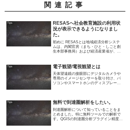
関連記事
RESASへ社会教育施設の利用状
Tips
況が表示できるようになりまし
た。
初めに RESASとは地域経済分析システ
ムは、内閣官房（まち・ひと・しごと創
生本部事務局）および経済産業省が、産
業構造や人口動態、人の流れなどに関す
る官民のビッグデータを集約し、可視化
するシステムとして提供しています。英
電子観望/電視観望とは
Tips
語表記〔Region...
天体望遠鏡の接眼部にデジタルカメラや
専用のイメージセンサーを取り付け、パ
ソコンやスマートホンのディスプレーに
画像を表示して行う天体観察。一度に多
人数による観察もできる。デジタル大辞
泉(小学館)天体望遠鏡で捉えた星の光を、
接眼レンズ（アイピー...
無料で到達圏解析をしたい。
Tips
到達圏解析について知っていることをま
とめました。特に無料ツールでの解析で
す。QGISの到達圏分析プラグイン精度は
低そうだが、だいたい合ってると思われ
る。内部の仕組みがよくわからないた