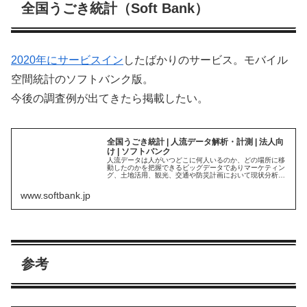
全国うごき統計（Soft Bank）
2020年にサービスイン
したばかりのサービス。モバイル
空間統計のソフトバンク版。
今後の調査例が出てきたら掲載したい。
全国うごき統計 | 人流データ解析・計測 | 法人向
け | ソフトバンク
人流データは人がいつどこに何人いるのか、どの場所に移
動したのかを把握できるビッグデータでありマーケティン
グ、土地活用、観光、交通や防災計画において現状分析に
役立ちます。全国うごき統計はソフトバンクの携...
www.softbank.jp
参考