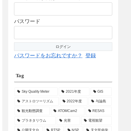
パスワード
パスワードをお忘れですか？
登録
Tag
Sky Quality Meter
2021年度
GIS
アストロツーリズム
2022年度
与論島
観光動態調査
ATOMCam2
RESAS
プラネタリウム
光害
電視観望
公開天文台
RTSP
NSP
天文民俗学