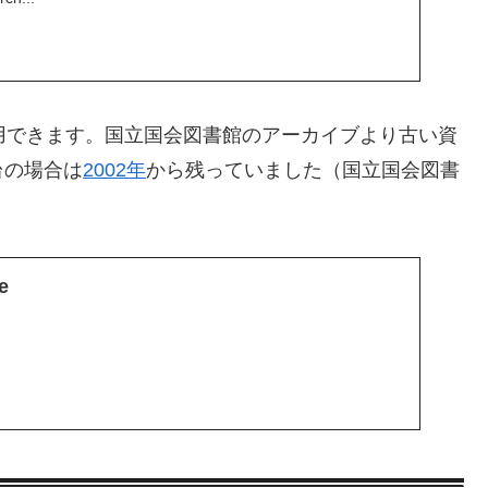
」が使用できます。国立国会図書館のアーカイブより古い資
台の場合は
2002年
から残っていました（国立国会図書
e