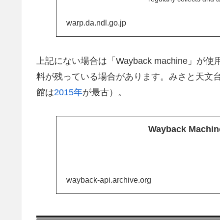
warp.da.ndl.go.jp
上記にない場合は「Wayback machine
料が残っている場合があります。みさと天文
館は
2015年
が最古）。
Wayback Machin
wayback-api.archive.org