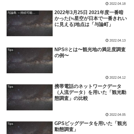
2022.04.18
2022年3月25日 2021年度一番暗
与論島 ～持続可能な観光地に向けて～
かった(≒星空が日本で一番きれい
に見える)地点は「与論町」
2022.04.13
NPS®とは〜観光地の満足度調査
Tips
の例〜
2022.04.12
携帯電話のネットワークデータ
Tips
（人流データ）を用いた「観光動
態調査」の比較
2022.04.05
GPSビッグデータを用いた「観光
Tips
動態調査」