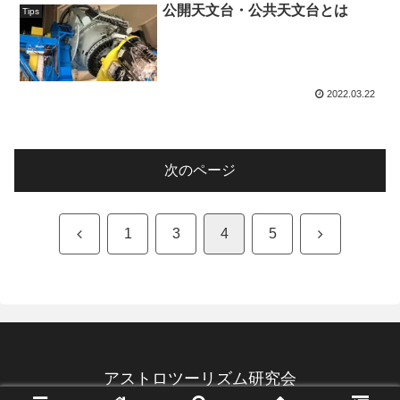
公開天文台・公共天文台とは
Tips
2022.03.22
次のページ
前
次
1
3
4
5
へ
へ
アストロツーリズム研究会