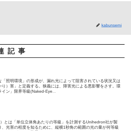
kabunsemi
連記事
な「照明環境」の形成が、漏れ光によって阻害されている状況又は
かり）害」と定義する。狭義には、障害光による悪影響をさす。環
ン」限界等級(Naked-Eye...
ETER）とは「単位立体角あたりの等級」を計測するUnihedron社が製
り、光害の程度を知るために、縦横1秒角の範囲の光の量が何等級