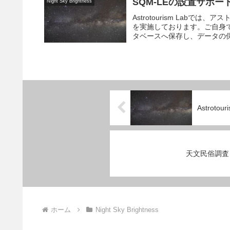
SQM-LEの設置サポー
Night Sky Brightness
Astrotourism Lab
を実施しております。ご自身で設置
タベースへ保存し、データの保.
Astrot
天文民俗調査
ホーム
Night Sky Brightness