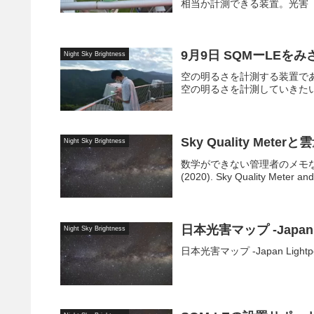
相当か計測できる装置。光害（
9月9日 SQMーLEを
Night Sky Brightness
空の明るさを計測する装置であ
空の明るさを計測していきた
Sky Quality Meterと
Night Sky Brightness
数学ができない管理者のメモなので、
(2020). Sky Quality Meter and s
日本光害マップ -Japan L
Night Sky Brightness
日本光害マップ -Japan Lig