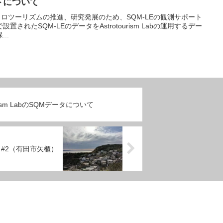
トについて
では、アストロツーリズムの推進、研究発展のため、SQM-LEの観測サポート
されたSQM-LEのデータをAstrotourism Labの運用するデー
..
ourism LabのSQMデータについて
 #2（有田市矢櫃）