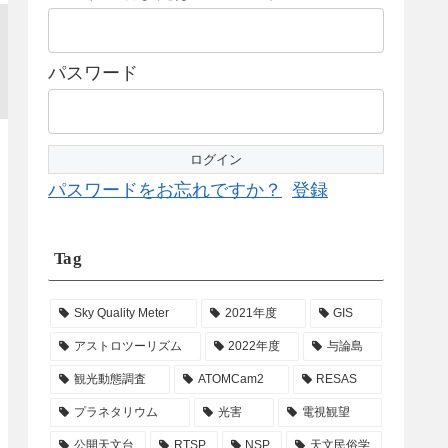
パスワード
パスワードをお忘れですか？
登録
Tag
Sky Quality Meter
2021年度
GIS
アストロツーリズム
2022年度
与論島
観光動態調査
ATOMCam2
RESAS
プラネタリウム
光害
電視観望
公開天文台
RTSP
NSP
天文民俗学